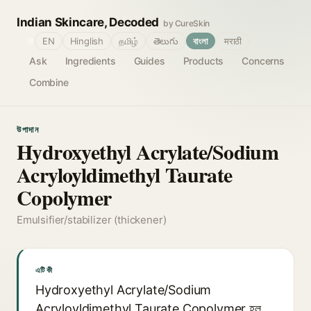
Indian Skincare, Decoded
by CureSkin
🌐
EN
Hinglish
தமிழ்
తెలుగు
বাংলা
मराठी
Ask
Ingredients
Guides
Products
Concerns
Combine
উপাদান
Hydroxyethyl Acrylate/Sodium
Acryloyldimethyl Taurate
Copolymer
Emulsifier/stabilizer (thickener)
এটি কী
Hydroxyethyl Acrylate/Sodium
Acryloyldimethyl Taurate Copolymer হল