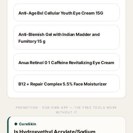
Anti-Age Bxl Cellular Youth Eye Cream 15G
Anti-Blemish Gel with Indian Madder and
Fumitory 15 g
Anua Retinol 0 1 Caffeine Revitalizing Eye Cream
B12 + Repair Complex 5.5% Face Moisturizer
PROMOTION · OUR OWN APP — THE FREE TOOLS WORK
WITHOUT IT
◆ CureSkin
Is Hydroxyethyl Acrylate/Sodium