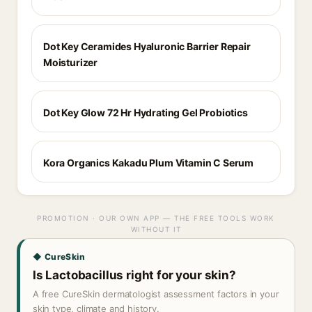
Dot Key Ceramides Hyaluronic Barrier Repair
Moisturizer
Dot Key Glow 72 Hr Hydrating Gel Probiotics
Kora Organics Kakadu Plum Vitamin C Serum
PROMOTION · OUR OWN APP — THE FREE TOOLS WORK
WITHOUT IT
◆ CureSkin
Is Lactobacillus right for your skin?
A free CureSkin dermatologist assessment factors in your
skin type, climate and history.