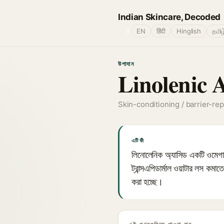
Indian Skincare, Decoded
🌐
EN
हिंदी
Hinglish
தமிழ
উপাদান
Linolenic 
Skin-conditioning / barrier-repa
এটি কী
লিনোলেনিক অ্যাসিড একটি ওমেগা-৩
ট্রান্সএপিডার্মাল ওয়াটার লস কমা
করা হচ্ছে।