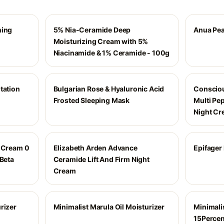
ning
5% Nia-Ceramide Deep
Anua Pea
Moisturizing Cream with 5%
Niacinamide & 1% Ceramide - 100g
tation
Bulgarian Rose & Hyaluronic Acid
Consciou
Frosted Sleeping Mask
Multi Pep
Night C
t Cream 0
Elizabeth Arden Advance
Epifager
 Beta
Ceramide Lift And Firm Night
Cream
rizer
Minimalist Marula Oil Moisturizer
Minimalis
15Percen