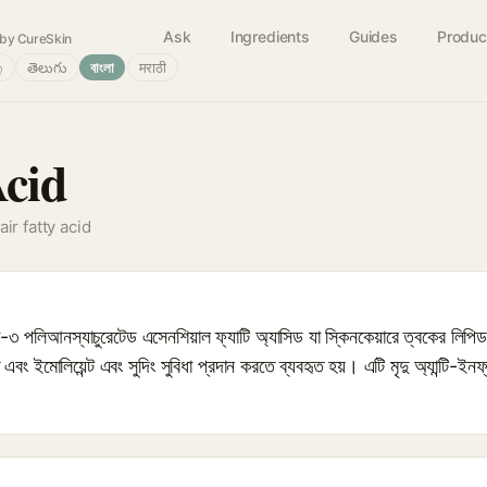
Ask
Ingredients
Guides
Produc
by CureSkin
்
తెలుగు
বাংলা
मराठी
Acid
ir fatty acid
 পলিআনস্যাচুরেটেড এসেনশিয়াল ফ্যাটি অ্যাসিড যা স্কিনকেয়ারে ত্বকের লিপিড ব
তে এবং ইমোলিয়েন্ট এবং সুদিং সুবিধা প্রদান করতে ব্যবহৃত হয়। এটি মৃদু অ্যান্টি-ই