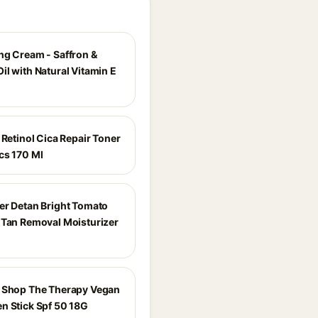
ng Cream - Saffron &
il with Natural Vitamin E
 Retinol Cica Repair Toner
cs 170 Ml
er Detan Bright Tomato
 Tan Removal Moisturizer
 Shop The Therapy Vegan
n Stick Spf 50 18G