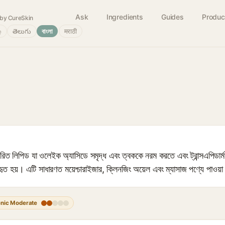
Ask
Ingredients
Guides
Produc
by CureSkin
்
తెలుగు
বাংলা
मराठी
 লিপিড যা ওলেইক অ্যাসিডে সমৃদ্ধ এবং ত্বককে নরম করতে এবং ট্রান্সএপিডার্মা
হৃত হয়। এটি সাধারণত ময়েশ্চারাইজার, ক্লিনজিং অয়েল এবং ম্যাসাজ পণ্যে পাওয়া
nic Moderate