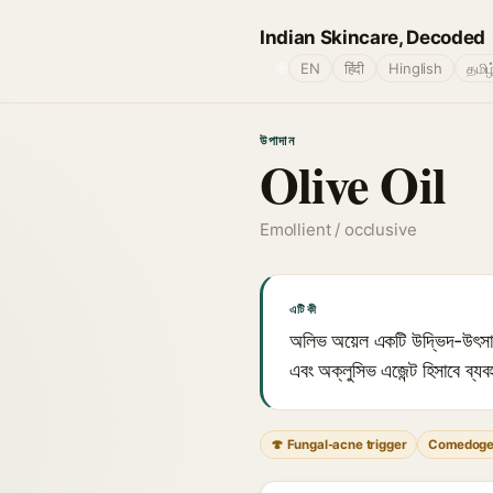
Indian Skincare, Decoded
🌐
EN
हिंदी
Hinglish
தமிழ
উপাদান
Olive Oil
Emollient / occlusive
এটি কী
অলিভ অয়েল একটি উদ্ভিদ-উৎসারিত
এবং অক্লুসিভ এজেন্ট হিসাবে ব্যব
🍄 Fungal-acne trigger
Comedoge