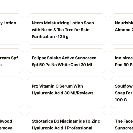
y Lotion
Neem Moisturizing Lotion Soap
Nourishi
with Neem & Tea Tree for Skin
Almond O
Purification -125 g
Cream Spf
Eclipse Solaire Active Sunscreen
Innisfree
u
Spf 50 Pa No White Cast 30 Ml
Pad 60 P
Prz Vitamin C Serum With
Soulflow
Hyaluronic Acid 30 Ml/Reviews
Soap For
100 G
alwood
Stbotanica B3 Niacinamide 10 Zinc
The Face
Removal
Hyaluronic Acid 1 Professional
Sunscree