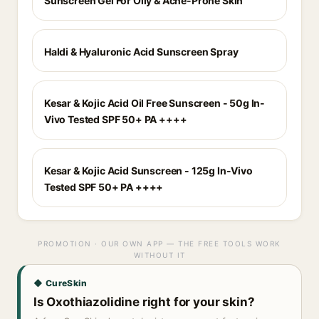
Sunscreen Gel For Oily & Acne-Prone Skin
Haldi & Hyaluronic Acid Sunscreen Spray
Kesar & Kojic Acid Oil Free Sunscreen - 50g In-
Vivo Tested SPF 50+ PA ++++
Kesar & Kojic Acid Sunscreen - 125g In-Vivo
Tested SPF 50+ PA ++++
PROMOTION · OUR OWN APP — THE FREE TOOLS WORK
WITHOUT IT
◆ CureSkin
Is Oxothiazolidine right for your skin?