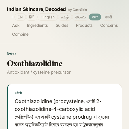
Indian Skincare, Decoded
by CureSkin
🌐
EN
हिंदी
Hinglish
தமிழ்
తెలుగు
বাংলা
मराठी
Ask
Ingredients
Guides
Products
Concerns
Combine
উপাদান
Oxothiazolidine
Antioxidant / cysteine precursor
এটি কী
Oxothiazolidine (procysteine, একটি 2-
oxothiazolidine-4-carboxylic acid
ডেরিভেটিভ) হল একটি cysteine prodrug যা ত্বকের
যত্নে অ্যান্টিঅক্সিডেন্ট হিসাবে ব্যবহৃত হয় যা ইন্ট্রাসেলুলার