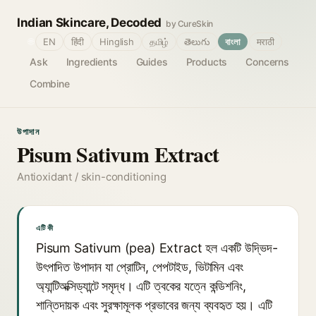
Indian Skincare, Decoded
by CureSkin
🌐
EN
हिंदी
Hinglish
தமிழ்
తెలుగు
বাংলা
मराठी
Ask
Ingredients
Guides
Products
Concerns
Combine
উপাদান
Pisum Sativum Extract
Antioxidant / skin-conditioning
এটি কী
Pisum Sativum (pea) Extract হল একটি উদ্ভিদ-
উৎপাদিত উপাদান যা প্রোটিন, পেপটাইড, ভিটামিন এবং
অ্যান্টিঅক্সিড্যান্টে সমৃদ্ধ। এটি ত্বকের যত্নে কন্ডিশনিং,
শান্তিদায়ক এবং সুরক্ষামূলক প্রভাবের জন্য ব্যবহৃত হয়। এটি