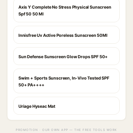
Axis Y Complete No Stress Physical Sunscreen
Spf 50 50 Ml
Innisfree Uv Active Poreless Sunscreen 50Ml
Sun Defense Sunscreen Glow Drops SPF 50+
Swim + Sports Sunscreen, In-Vivo Tested SPF
50+ PA++++
Uriage Hyseac Mat
PROMOTION · OUR OWN APP — THE FREE TOOLS WORK