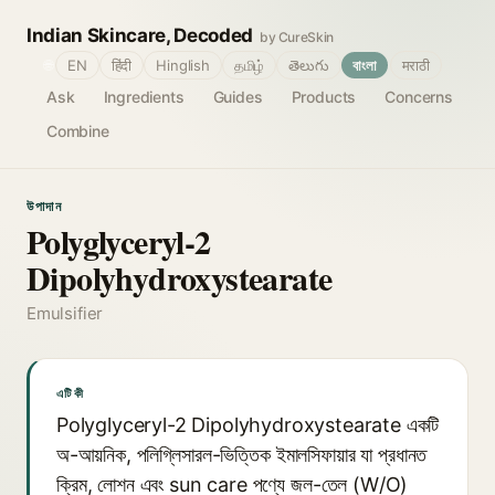
Indian Skincare, Decoded
by CureSkin
🌐
EN
हिंदी
Hinglish
தமிழ்
తెలుగు
বাংলা
मराठी
Ask
Ingredients
Guides
Products
Concerns
Combine
উপাদান
Polyglyceryl-2
Dipolyhydroxystearate
Emulsifier
এটি কী
Polyglyceryl-2 Dipolyhydroxystearate একটি
অ-আয়নিক, পলিগ্লিসারল-ভিত্তিক ইমালসিফায়ার যা প্রধানত
ক্রিম, লোশন এবং sun care পণ্যে জল-তেল (W/O)