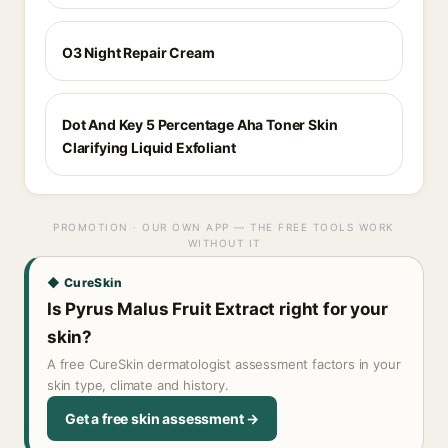
O3 Night Repair Cream
Dot And Key 5 Percentage Aha Toner Skin
Clarifying Liquid Exfoliant
PROMOTION · OUR OWN APP — THE FREE TOOLS WORK
WITHOUT IT
◆ CureSkin
Is Pyrus Malus Fruit Extract right for your
skin?
A free CureSkin dermatologist assessment factors in your
skin type, climate and history.
Get a free skin assessment →