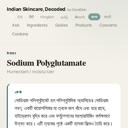
Indian Skincare, Decoded
by CureSkin
🌐
EN
हिंदी
Hinglish
தமிழ்
తెలుగు
বাংলা
मराठी
Ask
Ingredients
Guides
Products
Concerns
Combine
উপাদান
Sodium Polyglutamate
Humectant / moisturizer
এটি কী
সোডিয়াম পলিগ্লুটামেট হল পলিগ্লুটামিক অ্যাসিডের সোডিয়াম
লবণ, একটি বায়োপলিমার যা ত্বকে জল বাঁধে এবং ধরে রাখে,
হাইড্রেশন বৃদ্ধি করে এবং ফর্মুলেশনের ময়শ্চারাইজিং কর্মক্ষমতা
উন্নত করে। এটি ত্বকের পৃষ্ঠে একটি হালকা ফিল্মও তৈরি করে।