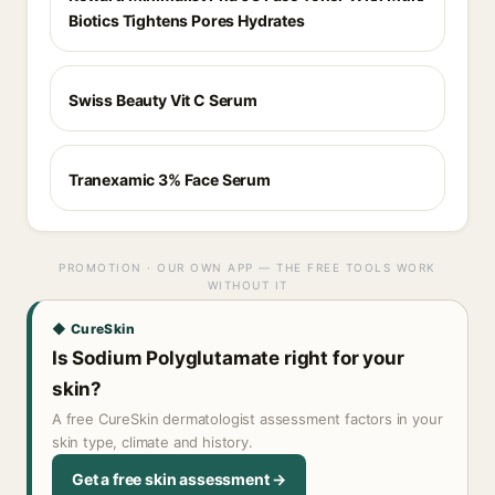
Biotics Tightens Pores Hydrates
Swiss Beauty Vit C Serum
Tranexamic 3% Face Serum
PROMOTION · OUR OWN APP — THE FREE TOOLS WORK
WITHOUT IT
◆ CureSkin
Is Sodium Polyglutamate right for your
skin?
A free CureSkin dermatologist assessment factors in your
skin type, climate and history.
Get a free skin assessment →