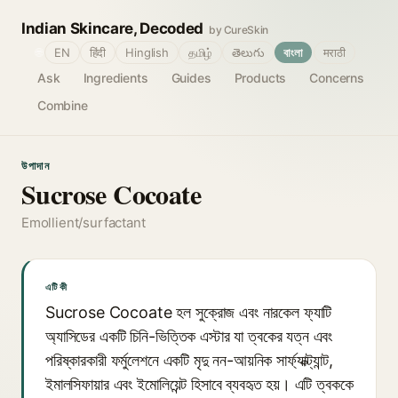
Indian Skincare, Decoded
by CureSkin
🌐
EN
हिंदी
Hinglish
தமிழ்
తెలుగు
বাংলা
मराठी
Ask
Ingredients
Guides
Products
Concerns
Combine
উপাদান
Sucrose Cocoate
Emollient/surfactant
এটি কী
Sucrose Cocoate হল সুক্রোজ এবং নারকেল ফ্যাটি
অ্যাসিডের একটি চিনি-ভিত্তিক এস্টার যা ত্বকের যত্ন এবং
পরিষ্কারকারী ফর্মুলেশনে একটি মৃদু নন-আয়নিক সার্ফ্যাক্ট্যান্ট,
ইমালসিফায়ার এবং ইমোলিয়েন্ট হিসাবে ব্যবহৃত হয়। এটি ত্বককে