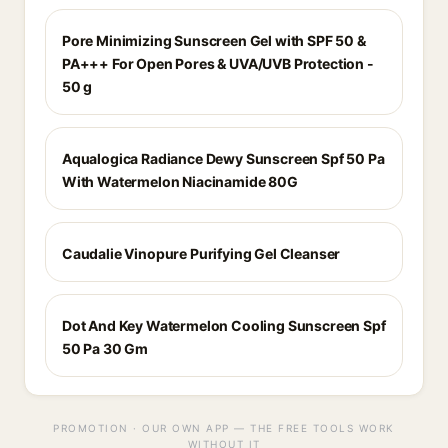
Pore Minimizing Sunscreen Gel with SPF 50 &
PA+++ For Open Pores & UVA/UVB Protection -
50 g
Aqualogica Radiance Dewy Sunscreen Spf 50 Pa
With Watermelon Niacinamide 80G
Caudalie Vinopure Purifying Gel Cleanser
Dot And Key Watermelon Cooling Sunscreen Spf
50 Pa 30 Gm
PROMOTION · OUR OWN APP — THE FREE TOOLS WORK
WITHOUT IT