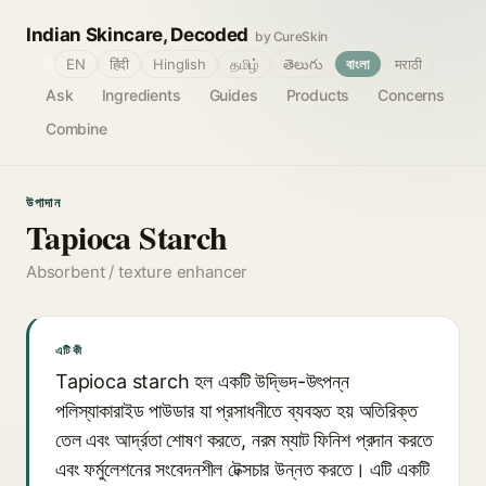
Indian Skincare, Decoded
by CureSkin
🌐
EN
हिंदी
Hinglish
தமிழ்
తెలుగు
বাংলা
मराठी
Ask
Ingredients
Guides
Products
Concerns
Combine
উপাদান
Tapioca Starch
Absorbent / texture enhancer
এটি কী
Tapioca starch হল একটি উদ্ভিদ-উৎপন্ন
পলিস্যাকারাইড পাউডার যা প্রসাধনীতে ব্যবহৃত হয় অতিরিক্ত
তেল এবং আর্দ্রতা শোষণ করতে, নরম ম্যাট ফিনিশ প্রদান করতে
এবং ফর্মুলেশনের সংবেদনশীল টেক্সচার উন্নত করতে। এটি একটি