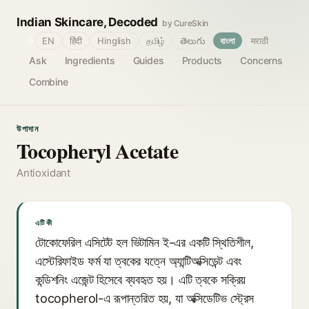
Indian Skincare, Decoded
by CureSkin
🌐
EN
हिंदी
Hinglish
தமிழ்
తెలుగు
বাংলা
मराठी
Ask
Ingredients
Guides
Products
Concerns
Combine
উপাদান
Tocopheryl Acetate
Antioxidant
এটি কী
টোকোফেরিল এসিটেট হল ভিটামিন ই-এর একটি স্থিতিশীল,
এস্টেরিফাইড ফর্ম যা ত্বকের যত্নে অ্যান্টিঅক্সিডেন্ট এবং
কন্ডিশনিং এজেন্ট হিসেবে ব্যবহৃত হয়। এটি ত্বকে সক্রিয়
tocopherol-এ রূপান্তরিত হয়, যা অক্সিডেটিভ স্ট্রেস