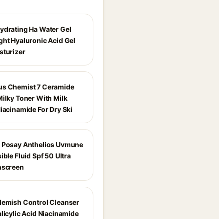
ydrating Ha Water Gel
ght Hyaluronic Acid Gel
sturizer
s Chemist 7 Ceramide
Milky Toner With Milk
iacinamide For Dry Ski
 Posay Anthelios Uvmune
ible Fluid Spf 50 Ultra
nscreen
lemish Control Cleanser
licylic Acid Niacinamide