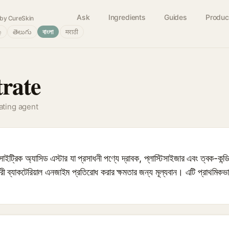
Ask
Ingredients
Guides
Produc
by CureSkin
்
తెలుగు
বাংলা
मराठी
trate
lating agent
িক অ্যাসিড এস্টার যা প্রসাধনী পণ্যে দ্রাবক, প্লাস্টিসাইজার এবং ত্বক-কন্ডিশন
কারী ব্যাকটেরিয়াল এনজাইম প্রতিরোধ করার ক্ষমতার জন্য মূল্যবান। এটি প্রাথমিকভ