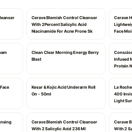
leanser
Cerave Blemish Control Cleanser
Cerave H
With 2Percent Salicylic Acid
Lightwei
Niacinamide For Acne Prone Sk
Face Moi
ream
Clean Clear Morning Energy Berry
Consciou
Blast
Infused 
Protein N
 Face
Kesar & Kojic Acid Underarm Roll
La Roche
On - 50ml
400 Invis
Light Su
ansing
Cerave Blemish Control Cleanser
Cerave B
With 2 Salicylic Acid 236 Ml
With 2 Sa