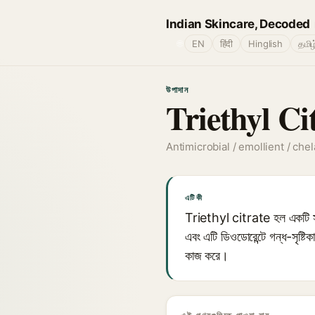
Indian Skincare, Decoded
🌐
EN
हिंदी
Hinglish
தமிழ
উপাদান
Triethyl Ci
Antimicrobial / emollient / che
এটি কী
Triethyl citrate হল একটি সাইট্র
এবং এটি ডিওডোরেন্টে গন্ধ-সৃষ্টি
কাজ করে।