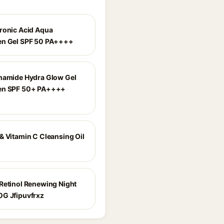
ronic Acid Aqua
en Gel SPF 50 PA++++
namide Hydra Glow Gel
en SPF 50+ PA++++
& Vitamin C Cleansing Oil
Retinol Renewing Night
G Jfipuvfrxz