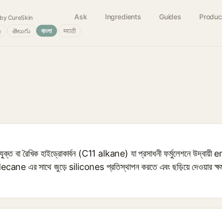
Ask
Ingredients
Guides
Produc
by CureSkin
்
తెలుగు
বাংলা
मराठी
ত বা রৈখিক হাইড্রোকার্বন (C11 alkane) যা প্রসাধনী ফর্মুলেশনে উদ্বায
ridecane এর সাথে জুড়ে silicones প্রতিস্থাপন করতে এবং ছড়িয়ে দেওয়ার ক্ষ