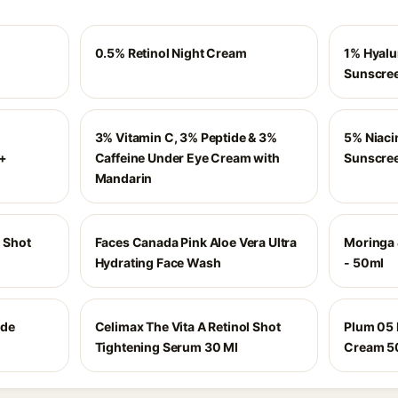
0.5% Retinol Night Cream
1% Hyalu
Sunscre
3% Vitamin C, 3% Peptide & 3%
5% Niaci
++
Caffeine Under Eye Cream with
Sunscre
Mandarin
l Shot
Faces Canada Pink Aloe Vera Ultra
Moringa 
Hydrating Face Wash
- 50ml
ide
Celimax The Vita A Retinol Shot
Plum 05 
Tightening Serum 30 Ml
Cream 50