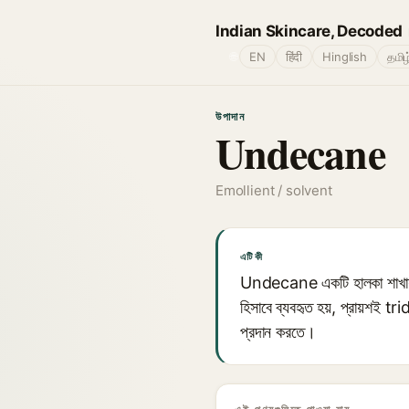
Indian Skincare, Decoded
🌐
EN
हिंदी
Hinglish
தமிழ
উপাদান
Undecane
Emollient / solvent
এটি কী
Undecane একটি হালকা শাখাযুক্
হিসাবে ব্যবহৃত হয়, প্রায়শই t
প্রদান করতে।