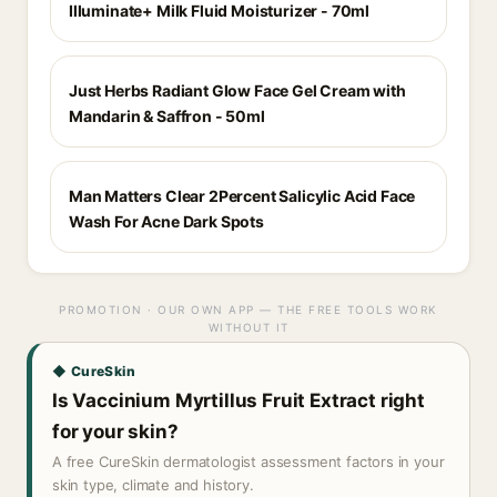
Illuminate+ Milk Fluid Moisturizer - 70ml
Just Herbs Radiant Glow Face Gel Cream with
Mandarin & Saffron - 50ml
Man Matters Clear 2Percent Salicylic Acid Face
Wash For Acne Dark Spots
PROMOTION · OUR OWN APP — THE FREE TOOLS WORK
WITHOUT IT
◆ CureSkin
Is Vaccinium Myrtillus Fruit Extract right
for your skin?
A free CureSkin dermatologist assessment factors in your
skin type, climate and history.