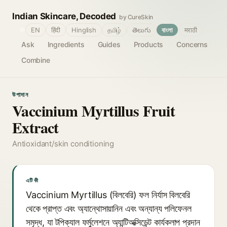
Indian Skincare, Decoded
by CureSkin
🌐
EN
हिंदी
Hinglish
தமிழ்
తెలుగు
বাংলা
मराठी
Ask
Ingredients
Guides
Products
Concerns
Combine
উপাদান
Vaccinium Myrtillus Fruit
Extract
Antioxidant/skin conditioning
এটি কী
Vaccinium Myrtillus (বিলবেরি) ফল নির্যাস বিলবেরি
থেকে প্রাপ্ত এবং অ্যান্থোসায়ানিন এবং অন্যান্য পলিফেনল
সমৃদ্ধ, যা টপিক্যাল ফর্মুলেশনে অ্যান্টিঅক্সিডেন্ট কার্যকলাপ প্রদান