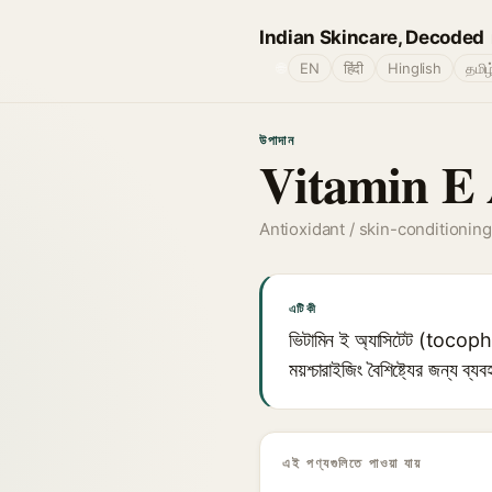
Indian Skincare, Decoded
🌐
EN
हिंदी
Hinglish
தமிழ
উপাদান
Vitamin E 
Antioxidant / skin-conditionin
এটি কী
ভিটামিন ই অ্যাসিটেট (tocophery
ময়শ্চারাইজিং বৈশিষ্ট্যের জন্য 
এই পণ্যগুলিতে পাওয়া যায়