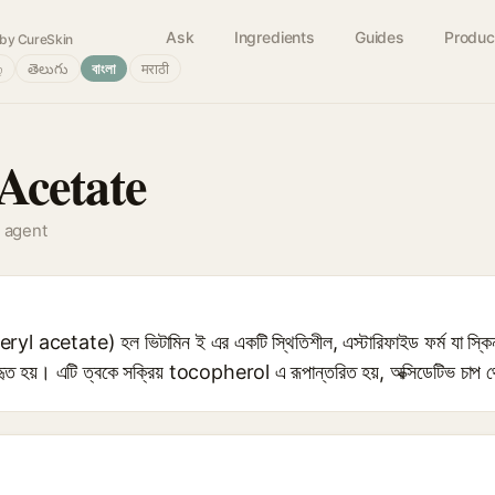
Ask
Ingredients
Guides
Produc
by CureSkin
்
తెలుగు
বাংলা
मराठी
Acetate
g agent
l acetate) হল ভিটামিন ই এর একটি স্থিতিশীল, এস্টারিফাইড ফর্ম যা স্কিনকেয়
ব্যবহৃত হয়। এটি ত্বকে সক্রিয় tocopherol এ রূপান্তরিত হয়, অক্সিডেটিভ চাপ 