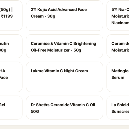
(50g) |
2% Kojic Acid Advanced Face
5% Nia-
h ₹1199
Cream - 30g
Moisturi
Niacinam
butin
Ceramide & Vitamin C Brightening
Ceramide
30g
Oil-Free Moisturizer - 50g
Moisturi
PHA
Lakme Vitamin C Night Cream
Matinglo
 Face
Serum
Gel
Dr Sheths Ceramide Vitamin C Oil
La Shield
50G
Sunscre