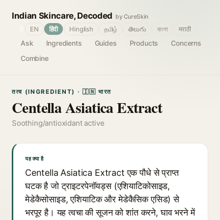
Indian Skincare, Decoded
by CureSkin
🌐
EN
हिंदी
Hinglish
தமிழ்
తెలుగు
বাংলা
मराठी
Ask
Ingredients
Guides
Products
Concerns
Combine
तत्व (INGREDIENT) · 🇮🇳 भारत
Centella Asiatica Extract
Soothing/antioxidant active
यह क्या है
Centella Asiatica Extract एक पौधे से प्राप्त
घटक है जो ट्राइटरपेनॉयड्स (एशियाटिकोसाइड,
मेडेकैसोसाइड, एशियाटिक और मेडेकैसिक एसिड) से
भरपूर है। यह त्वचा की सूजन को शांत करने, घाव भरने में