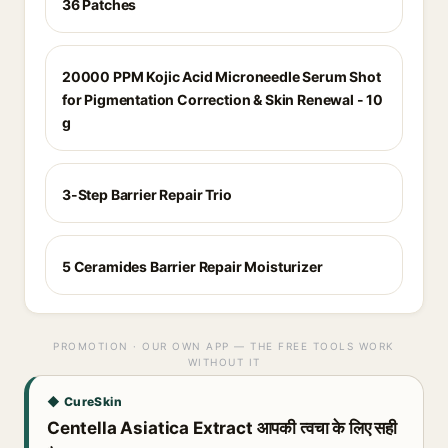
36 Patches
20000 PPM Kojic Acid Microneedle Serum Shot
for Pigmentation Correction & Skin Renewal - 10
g
3-Step Barrier Repair Trio
5 Ceramides Barrier Repair Moisturizer
PROMOTION · OUR OWN APP — THE FREE TOOLS WORK
WITHOUT IT
◆ CureSkin
Centella Asiatica Extract आपकी त्वचा के लिए सही