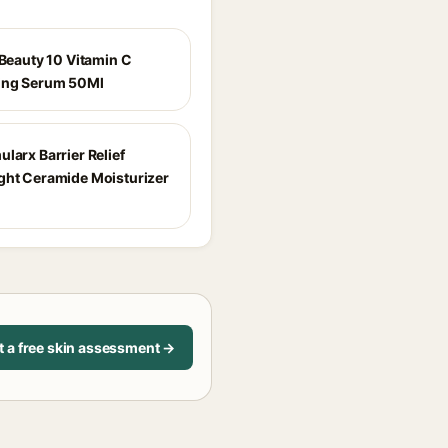
 Beauty 10 Vitamin C
ing Serum 50Ml
larx Barrier Relief
ght Ceramide Moisturizer
t a free skin assessment →