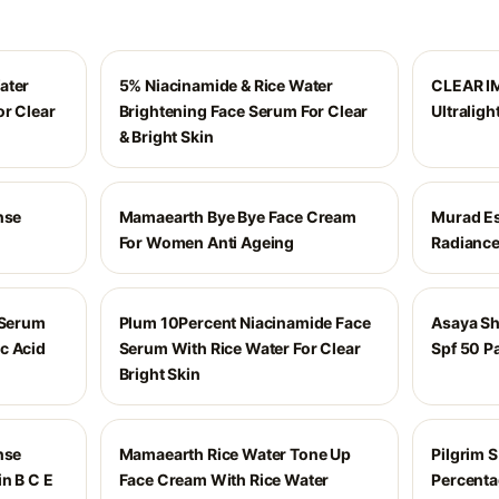
ater
5% Niacinamide & Rice Water
CLEAR I
or Clear
Brightening Face Serum For Clear
Ultraligh
& Bright Skin
nse
Mamaearth Bye Bye Face Cream
Murad Es
For Women Anti Ageing
Radianc
 Serum
Plum 10Percent Niacinamide Face
Asaya Sh
c Acid
Serum With Rice Water For Clear
Spf 50 P
Bright Skin
nse
Mamaearth Rice Water Tone Up
Pilgrim 
n B C E
Face Cream With Rice Water
Percenta