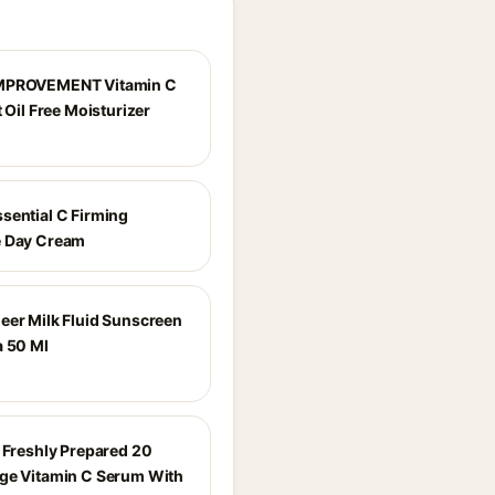
MPROVEMENT Vitamin C
t Oil Free Moisturizer
sential C Firming
e Day Cream
eer Milk Fluid Sunscreen
a 50 Ml
S Freshly Prepared 20
ge Vitamin C Serum With