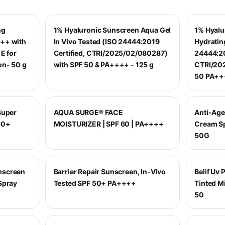
ng
1% Hyaluronic Sunscreen Aqua Gel
1% Hyalu
++ with
In Vivo Tested (ISO 24444:2019
Hydrating
E for
Certified, CTRI/2025/02/080287)
24444:20
on- 50 g
with SPF 50 & PA++++ - 125 g
CTRI/202
50 PA+++
Super
AQUA SURGE® FACE
Anti-Age 
50+
MOISTURIZER | SPF 60 | PA++++
Cream Sp
50G
nscreen
Barrier Repair Sunscreen, In-Vivo
Belif Uv
Spray
Tested SPF 50+ PA++++
Tinted M
50