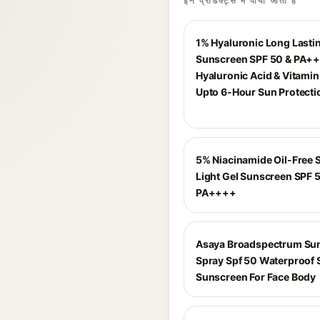
इन प्रोडक्ट्स में पाया जाता है
1% Hyaluronic Long Lasti
Sunscreen SPF 50 & PA++
Hyaluronic Acid & Vitamin 
Upto 6-Hour Sun Protecti
5% Niacinamide Oil-Free 
Light Gel Sunscreen SPF 
PA++++
Asaya Broadspectrum Su
Spray Spf 50 Waterproof 
Sunscreen For Face Body