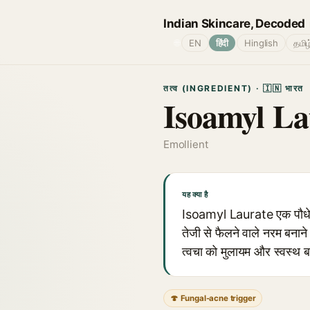
Indian Skincare, Decoded
🌐
EN
हिंदी
Hinglish
தமிழ
तत्व (INGREDIENT) · 🇮🇳 भारत
Isoamyl La
Emollient
यह क्या है
Isoamyl Laurate एक पौधे स
तेजी से फैलने वाले नरम बनान
त्वचा को मुलायम और स्वस्थ ब
🍄 Fungal-acne trigger