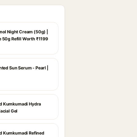
inol Night Cream (50g) |
e 50g Refill Worth ₹1199
nted Sun Serum - Pearl |
d Kumkumadi Hydra
acial Gel
d Kumkumadi Refined