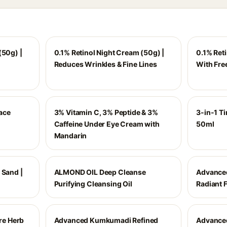
(50g) |
0.1% Retinol Night Cream (50g) |
0.1% Ret
Reduces Wrinkles & Fine Lines
With Fre
ace
3% Vitamin C, 3% Peptide & 3%
3-in-1 Ti
Caffeine Under Eye Cream with
50ml
Mandarin
 Sand |
ALMOND OIL Deep Cleanse
Advance
Purifying Cleansing Oil
Radiant F
e Herb
Advanced Kumkumadi Refined
Advance