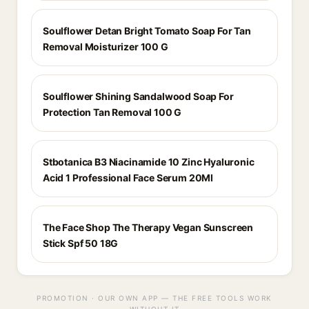
Soulflower Detan Bright Tomato Soap For Tan
Removal Moisturizer 100 G
Soulflower Shining Sandalwood Soap For
Protection Tan Removal 100 G
Stbotanica B3 Niacinamide 10 Zinc Hyaluronic
Acid 1 Professional Face Serum 20Ml
The Face Shop The Therapy Vegan Sunscreen
Stick Spf 50 18G
PROMOTION · OUR OWN APP — THE FREE TOOLS WORK