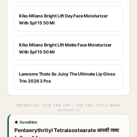
Kiko Milano Bright Lift Day Face Moisturizer
With Spf 15 50 Ml
Kiko Milano Bright Lift Matte Face Moisturizer
With Spf 15 50 Ml
Lancome Thats So Juicy The Ultimate Lip Gloss
Trio 2026 3 Pcs
PROMOTION · OUR OWN APP — THE FREE TOOLS WORK
WITHOUT IT
◆ CureSkin
Pentaerythrityl Tetraisostearate आपकी त्वचा