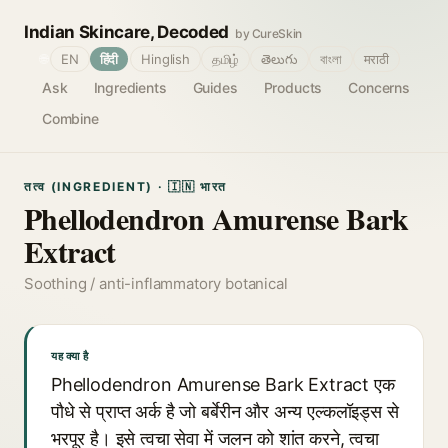
Indian Skincare, Decoded
by CureSkin
🌐
EN
हिंदी
Hinglish
தமிழ்
తెలుగు
বাংলা
मराठी
Ask
Ingredients
Guides
Products
Concerns
Combine
तत्व (INGREDIENT) · 🇮🇳 भारत
Phellodendron Amurense Bark
Extract
Soothing / anti-inflammatory botanical
यह क्या है
Phellodendron Amurense Bark Extract एक
पौधे से प्राप्त अर्क है जो बर्बेरीन और अन्य एल्कलॉइड्स से
भरपूर है। इसे त्वचा सेवा में जलन को शांत करने, त्वचा