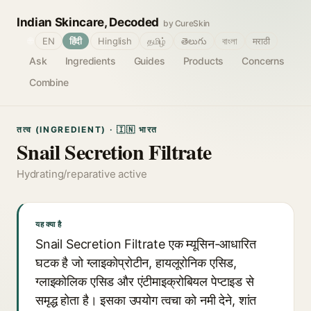
Indian Skincare, Decoded
by CureSkin
🌐
EN
हिंदी
Hinglish
தமிழ்
తెలుగు
বাংলা
मराठी
Ask
Ingredients
Guides
Products
Concerns
Combine
तत्व (INGREDIENT) · 🇮🇳 भारत
Snail Secretion Filtrate
Hydrating/reparative active
यह क्या है
Snail Secretion Filtrate एक म्यूसिन-आधारित
घटक है जो ग्लाइकोप्रोटीन, हायलूरोनिक एसिड,
ग्लाइकोलिक एसिड और एंटीमाइक्रोबियल पेप्टाइड से
समृद्ध होता है। इसका उपयोग त्वचा को नमी देने, शांत