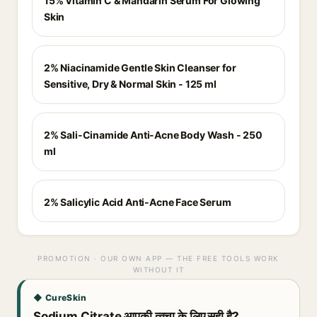
15% Vitamin C & Mandarin Serum For Glowing
Skin
2% Niacinamide Gentle Skin Cleanser for
Sensitive, Dry & Normal Skin - 125 ml
2% Sali-Cinamide Anti-Acne Body Wash - 250
ml
2% Salicylic Acid Anti-Acne Face Serum
PROMOTION · OUR OWN APP — THE FREE TOOLS WORK
WITHOUT IT
◆ CureSkin
Sodium Citrate आपकी त्वचा के लिए सही है?