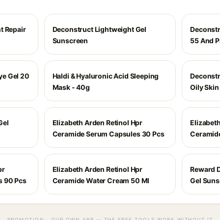
t Repair
Deconstruct Lightweight Gel
Deconstr
Sunscreen
55 And P
e Gel 20
Haldi & Hyaluronic Acid Sleeping
Deconstr
Mask - 40g
Oily Ski
Gel
Elizabeth Arden Retinol Hpr
Elizabet
Ceramide Serum Capsules 30 Pcs
Ceramid
pr
Elizabeth Arden Retinol Hpr
Reward D
s 90 Pcs
Ceramide Water Cream 50 Ml
Gel Suns
PROMOTION · OUR OWN APP — THE FREE TOOLS WORK WITHOUT IT