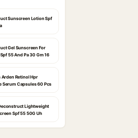
uct Sunscreen Lotion Spf
a
uct Gel Sunscreen For
n Spf 55 And Pa 30 Gm 16
h Arden Retinol Hpr
e Serum Capsules 60 Pcs
econstruct Lightweight
creen Spf 55 50G Uh