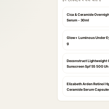
इन प्रोडक्ट्स में पाया जाता है
Cica & Ceramide Overnigh
Serum - 30ml
Glow+ Luminous Under Ey
g
Deconstruct Lightweight 
Sunscreen Spf 55 50G Uh
Elizabeth Arden Retinol H
Ceramide Serum Capsule