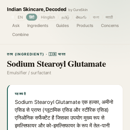
Indian Skincare, Decoded
by CureSkin
🌐
EN
हिंदी
Hinglish
தமிழ்
తెలుగు
বাংলা
मराठी
Ask
Ingredients
Guides
Products
Concerns
Combine
तत्व (INGREDIENT) · 🇮🇳 भारत
Sodium Stearoyl Glutamate
Emulsifier / surfactant
यह क्या है
Sodium Stearoyl Glutamate एक हल्का, अमीनो
एसिड से प्राप्त (ग्लूटामिक एसिड और स्टीरिक एसिड)
एनिओनिक सर्फेक्टेंट है जिसका उपयोग मुख्य रूप से
इमल्सिफायर और को-इमल्सिफायर के रूप में तेल-पानी