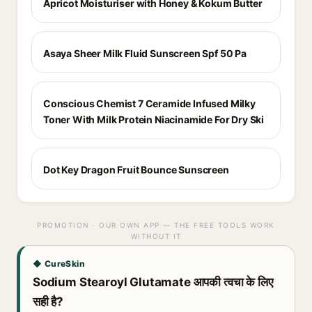
Apricot Moisturiser with Honey & Kokum Butter
Asaya Sheer Milk Fluid Sunscreen Spf 50 Pa
Conscious Chemist 7 Ceramide Infused Milky
Toner With Milk Protein Niacinamide For Dry Ski
Dot Key Dragon Fruit Bounce Sunscreen
PROMOTION · OUR OWN APP — THE FREE TOOLS WORK
WITHOUT IT
◆ CureSkin
Sodium Stearoyl Glutamate आपकी त्वचा के लिए
सही है?