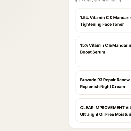
इन प्रोडक्ट्स में पाया जाता है
1.5% Vitamin C & Mandari
Tightening Face Toner
15% Vitamin C & Mandari
Boost Serum
Bravado R3 Repair Renew
Replenish Night Cream
CLEAR IMPROVEMENT Vit
Ultralight Oil Free Moistur