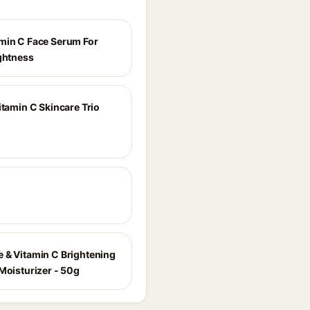
min C Face Serum For
ightness
itamin C Skincare Trio
 & Vitamin C Brightening
 Moisturizer - 50g