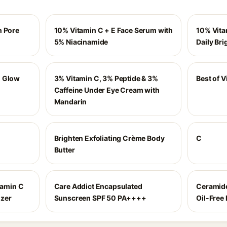
n Pore
10% Vitamin C + E Face Serum with
10% Vita
5% Niacinamide
Daily Br
n Glow
3% Vitamin C, 3% Peptide & 3%
Best of V
Caffeine Under Eye Cream with
Mandarin
Brighten Exfoliating Crème Body
C
Butter
amin C
Care Addict Encapsulated
Ceramide
izer
Sunscreen SPF 50 PA++++
Oil-Free