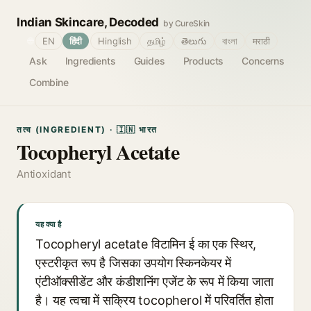
Indian Skincare, Decoded
by CureSkin
🌐
EN
हिंदी
Hinglish
தமிழ்
తెలుగు
বাংলা
मराठी
Ask
Ingredients
Guides
Products
Concerns
Combine
तत्व (INGREDIENT) · 🇮🇳 भारत
Tocopheryl Acetate
Antioxidant
यह क्या है
Tocopheryl acetate विटामिन ई का एक स्थिर,
एस्टरीकृत रूप है जिसका उपयोग स्किनकेयर में
एंटीऑक्सीडेंट और कंडीशनिंग एजेंट के रूप में किया जाता
है। यह त्वचा में सक्रिय tocopherol में परिवर्तित होता