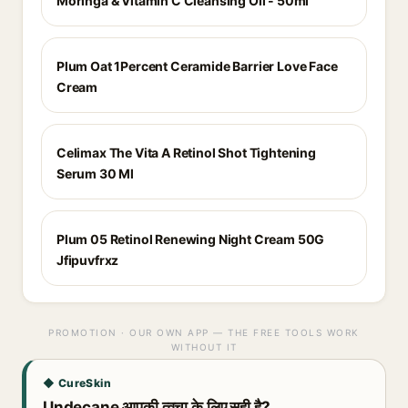
Moringa & Vitamin C Cleansing Oil - 50ml
Plum Oat 1Percent Ceramide Barrier Love Face
Cream
Celimax The Vita A Retinol Shot Tightening
Serum 30 Ml
Plum 05 Retinol Renewing Night Cream 50G
Jfipuvfrxz
PROMOTION · OUR OWN APP — THE FREE TOOLS WORK
WITHOUT IT
◆ CureSkin
Undecane आपकी त्वचा के लिए सही है?