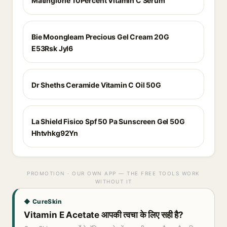
Matinglorie 10Percent Vitamin C Serum
Bie Moongleam Precious Gel Cream 20G
E53Rsk Jyl6
Dr Sheths Ceramide Vitamin C Oil 50G
La Shield Fisico Spf 50 Pa Sunscreen Gel 50G
Hhtvhkg92Yn
PROMOTION · OUR OWN APP — THE FREE TOOLS WORK
WITHOUT IT
◆ CureSkin
Vitamin E Acetate आपकी त्वचा के लिए सही है?