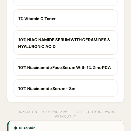
1% Vitamin C Toner
10% NIACINAMIDE SERUM WITH CERAMIDES &
HYALURONIC ACID
10% Niacinamide Face Serum With 1% Zinc PCA
10% Niacinamide Serum - 8ml
PROMOTION · OUR OWN APP — THE FREE TOOLS WORK
WITHOUT IT
◆ CureSkin