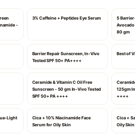
creen
3% Caffeine + Peptides Eye Serum
5 Barrie
inamide -
Avocado 
80 gm
Barrier Repair Sunscreen, In-Vivo
Best of V
Tested SPF 50+ PA++++
Ceramide & Vitamin C Oil Free
Ceramide
Sunscreen - 50 gm In-Vivo Tested
125gm In
SPF 50+ PA ++++
++++
qua-Light
Cica + 10% Niacinamide Face
Cica + Sa
Serum for Oily Skin
Oily Skin