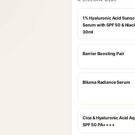
या उत्पादनांमध्ये आढळते
1% Hyaluronic Acid Suns
Serum with SPF 50 & Niac
30ml
Barrier Boosting Pair
Biluma Radiance Serum
Cica & Hyaluronic Acid A
SPF 50 PA++++