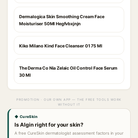
Dermalogica Skin Smoothing Cream Face
Moisturiser 50Ml Hegfvbxjnjn
Kiko Milano Kind Face Cleanser 01 75 Ml
The Derma Co Nia Zelaic Oil Control Face Serum
30 Ml
PROMOTION · OUR OWN APP — THE FREE TOOLS WORK
WITHOUT IT
◆ CureSkin
Is Algin right for your skin?
A free CureSkin dermatologist assessment factors in your