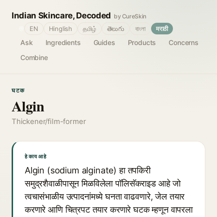
Indian Skincare, Decoded
by CureSkin
🌐
EN
Hinglish
தமிழ்
తెలుగు
বাংলা
मराठी
Ask
Ingredients
Guides
Products
Concerns
Combine
घटक
Algin
Thickener/film-former
हे काय आहे
Algin (sodium alginate) हा तपकिरी
समुद्रशैवाळीपासून मिळविलेला पॉलिसॅकराइड आहे जो
त्वचासंभाळीय उत्पादनांमध्ये घनता वाढवणारे, जेल तयार
करणारे आणि चित्रपट तयार करणारे घटक म्हणून वापरला