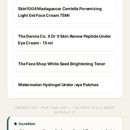
Skin1004 Madagascar Centella Poremizing
Light Gel Face Cream 75Ml
The Derma Co. X Dr V Skin Renew Peptide Under
Eye Cream - 15 ml
The Face Shop White Seed Brightening Toner
Watermelon Hydrogel Under-eye Patches
PROMOTION · OUR OWN APP — THE FREE TOOLS WORK
WITHOUT IT
◆ CureSkin