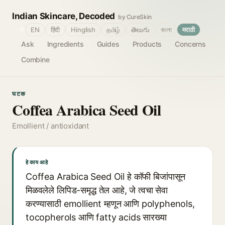
Indian Skincare, Decoded
by CureSkin
🌐
EN
हिंदी
Hinglish
தமிழ்
తెలుగు
বাংলা
मराठी
Ask
Ingredients
Guides
Products
Concerns
Combine
घटक
Coffea Arabica Seed Oil
Emollient / antioxidant
हे काय आहे
Coffea Arabica Seed Oil हे कॉफी बिजांपासून
मिळवलेले लिपिड-समृद्ध तेल आहे, जे त्वचा सेवा
करण्यासाठी emollient म्हणून आणि polyphenols,
tocopherols आणि fatty acids सारख्या