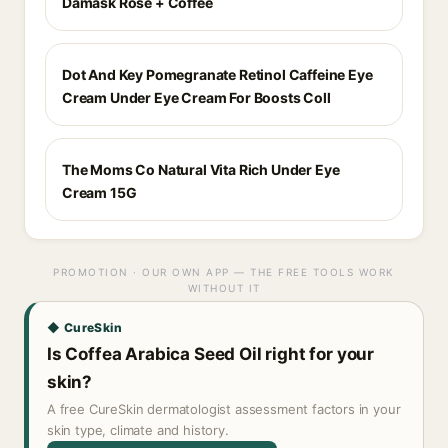
Damask Rose + Coffee
Dot And Key Pomegranate Retinol Caffeine Eye
Cream Under Eye Cream For Boosts Coll
The Moms Co Natural Vita Rich Under Eye
Cream 15G
PROMOTION · OUR OWN APP — THE FREE TOOLS WORK
WITHOUT IT
◆ CureSkin
Is Coffea Arabica Seed Oil right for your
skin?
A free CureSkin dermatologist assessment factors in your
skin type, climate and history.