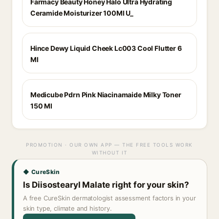
Farmacy Beauty Honey Halo Ultra Hydrating
Ceramide Moisturizer 100Ml U_
Hince Dewy Liquid Cheek Lc003 Cool Flutter 6
Ml
Medicube Pdrn Pink Niacinamaide Milky Toner
150 Ml
PROMOTION · OUR OWN APP — THE FREE TOOLS WORK
WITHOUT IT
◆ CureSkin
Is Diisostearyl Malate right for your skin?
A free CureSkin dermatologist assessment factors in your
skin type, climate and history.