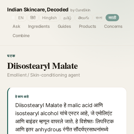
Indian Skincare, Decoded
by CureSkin
🌐
EN
हिंदी
Hinglish
தமிழ்
తెలుగు
বাংলা
मराठी
Ask
Ingredients
Guides
Products
Concerns
Combine
घटक
Diisostearyl Malate
Emollient / Skin-conditioning agent
हे काय आहे
Diisostearyl Malate हे malic acid आणि
isostearyl alcohol यांचे एस्टर आहे, जे एमोलिएंट
आणि बाइंडर म्हणून वापरले जाते. हे विशेषतः लिपस्टिक
आणि इतर anhydrous रंगीत सौंदर्यप्रसाधनांमध्ये