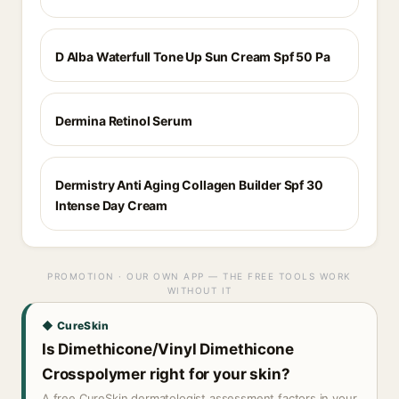
D Alba Waterfull Tone Up Sun Cream Spf 50 Pa
Dermina Retinol Serum
Dermistry Anti Aging Collagen Builder Spf 30
Intense Day Cream
PROMOTION · OUR OWN APP — THE FREE TOOLS WORK
WITHOUT IT
◆ CureSkin
Is Dimethicone/Vinyl Dimethicone
Crosspolymer right for your skin?
A free CureSkin dermatologist assessment factors in your