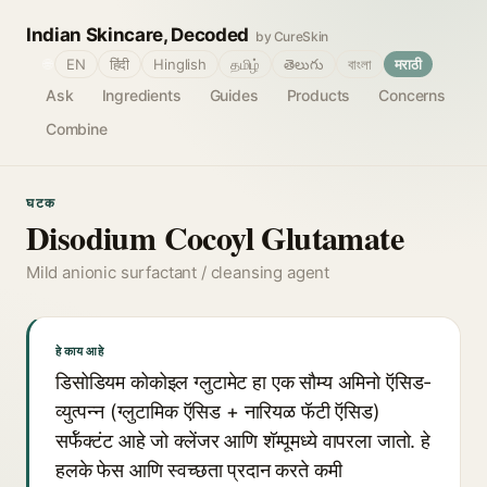
Indian Skincare, Decoded
by CureSkin
🌐
EN
हिंदी
Hinglish
தமிழ்
తెలుగు
বাংলা
मराठी
Ask
Ingredients
Guides
Products
Concerns
Combine
घटक
Disodium Cocoyl Glutamate
Mild anionic surfactant / cleansing agent
हे काय आहे
डिसोडियम कोकोइल ग्लुटामेट हा एक सौम्य अमिनो ऍसिड-
व्युत्पन्न (ग्लुटामिक ऍसिड + नारियळ फॅटी ऍसिड)
सर्फॅक्टंट आहे जो क्लेंजर आणि शॅम्पूमध्ये वापरला जातो. हे
हलके फेस आणि स्वच्छता प्रदान करते कमी