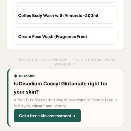
Coffee Body Wash with Almonds -200ml
Cream Face Wash (Fragrance Free)
PROMOTION · OUR OWN APP — THE FREE TOOLS WORK
WITHOUT IT
◆ CureSkin
Is Disodium Cocoyl Glutamate right for
your skin?
A free CureSkin dermatologist assessment factors in your
skin type, climate and history.
Get a free skin assessment →