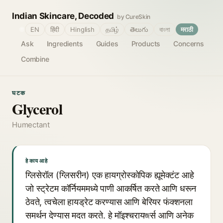
Indian Skincare, Decoded
by CureSkin
🌐
EN
हिंदी
Hinglish
தமிழ்
తెలుగు
বাংলা
मराठी
Ask
Ingredients
Guides
Products
Concerns
Combine
घटक
Glycerol
Humectant
हे काय आहे
ग्लिसेरॉल (ग्लिसरीन) एक हायग्रोस्कोपिक ह्यूमेक्टंट आहे
जो स्ट्रेटम कॉर्नियममध्ये पाणी आकर्षित करते आणि धरून
ठेवते, त्वचेला हायड्रेट करण्यास आणि बेरियर फंक्शनला
समर्थन देण्यास मदत करते. हे मॉइश्चरायজर्स आणि अनेक