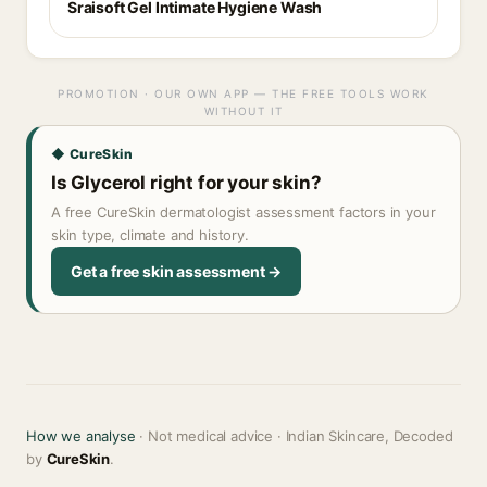
Sraisoft Gel Intimate Hygiene Wash
PROMOTION · OUR OWN APP — THE FREE TOOLS WORK
WITHOUT IT
◆ CureSkin
Is Glycerol right for your skin?
A free CureSkin dermatologist assessment factors in your
skin type, climate and history.
Get a free skin assessment →
How we analyse
· Not medical advice · Indian Skincare, Decoded
by
CureSkin
.