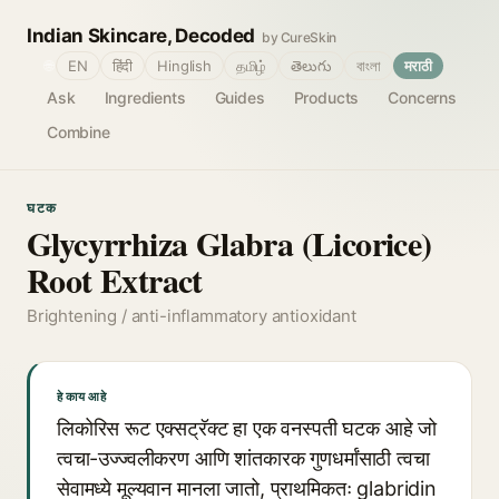
Indian Skincare, Decoded
by CureSkin
🌐
EN
हिंदी
Hinglish
தமிழ்
తెలుగు
বাংলা
मराठी
Ask
Ingredients
Guides
Products
Concerns
Combine
घटक
Glycyrrhiza Glabra (Licorice)
Root Extract
Brightening / anti-inflammatory antioxidant
हे काय आहे
लिकोरिस रूट एक्सट्रॅक्ट हा एक वनस्पती घटक आहे जो
त्वचा-उज्ज्वलीकरण आणि शांतकारक गुणधर्मांसाठी त्वचा
सेवामध्ये मूल्यवान मानला जातो, प्राथमिकतः glabridin