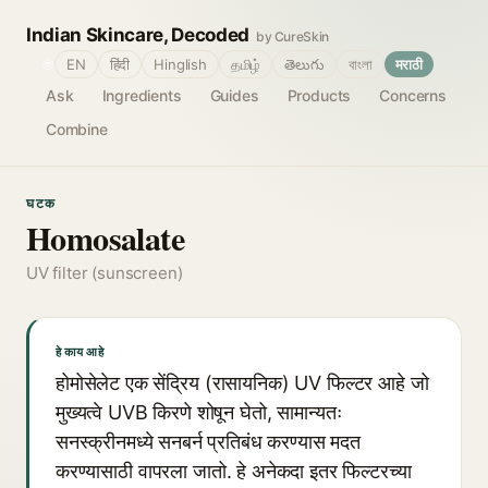
Indian Skincare, Decoded
by CureSkin
🌐
EN
हिंदी
Hinglish
தமிழ்
తెలుగు
বাংলা
मराठी
Ask
Ingredients
Guides
Products
Concerns
Combine
घटक
Homosalate
UV filter (sunscreen)
हे काय आहे
होमोसेलेट एक सेंद्रिय (रासायनिक) UV फिल्टर आहे जो
मुख्यत्वे UVB किरणे शोषून घेतो, सामान्यतः
सनस्क्रीनमध्ये सनबर्न प्रतिबंध करण्यास मदत
करण्यासाठी वापरला जातो. हे अनेकदा इतर फिल्टरच्या