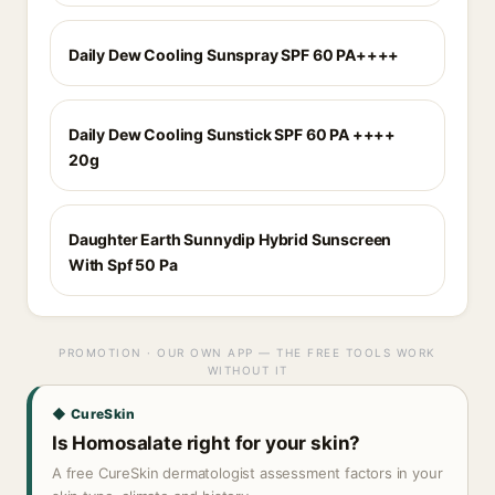
Daily Dew Cooling Sunspray SPF 60 PA++++
Daily Dew Cooling Sunstick SPF 60 PA ++++
20g
Daughter Earth Sunnydip Hybrid Sunscreen
With Spf 50 Pa
PROMOTION · OUR OWN APP — THE FREE TOOLS WORK
WITHOUT IT
◆ CureSkin
Is Homosalate right for your skin?
A free CureSkin dermatologist assessment factors in your