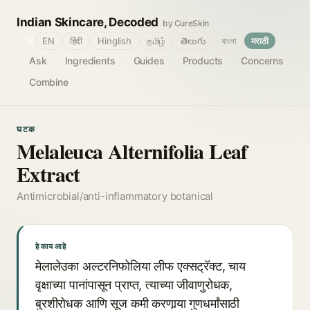
Indian Skincare, Decoded
by CureSkin
🌐
EN
हिंदी
Hinglish
தமிழ்
తెలుగు
বাংলা
मराठी
Ask
Ingredients
Guides
Products
Concerns
Combine
घटक
Melaleuca Alternifolia Leaf
Extract
Antimicrobial/anti-inflammatory botanical
हे काय आहे
मेलालेउका अल्टरनिफोलिया लीफ एक्सट्रॅक्ट, चाय
वृक्षाच्या पानांपासून प्राप्त, त्याच्या जीवाणुरोधक,
बुरशीरोधक आणि सूज कमी करणार्‍या गुणधर्मांसाठी