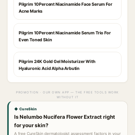
Pilgrim 10Percent Niacinamide Face Serum For
Acne Marks
Pilgrim 10Percent Niacinamide Serum Trio For
Even Toned Skin
Pilgrim 24K Gold Gel Moisturizer With
Hyaluronic Acid Alpha Arbutin
PROMOTION · OUR OWN APP — THE FREE TOOLS WORK
WITHOUT IT
◆ CureSkin
Is Nelumbo Nucifera Flower Extract right
for your skin?
A free CureSkin dermatologist assessment factors in your