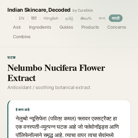
Indian Skincare, Decoded
by CureSkin
🌐
EN
हिंदी
Hinglish
தமிழ்
తెలుగు
বাংলা
मराठी
Ask
Ingredients
Guides
Products
Concerns
Combine
घटक
Nelumbo Nucifera Flower
Extract
Antioxidant / soothing botanical extract
हे काय आहे
नेलुम्बो न्यूसिफेरा (पवित्र कमल) फ्लावर एक्सट्रैक्ट हा
एक वनस्पती-व्युत्पन्न घटक आहे जो फ्लेवोनॉइड्स आणि
पॉलिफेनॉल्सने समृद्ध आहे. त्याचा वापर त्वचा सेवांमध्ये