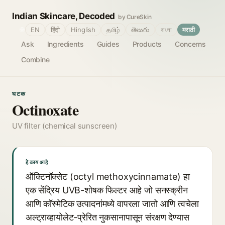
Indian Skincare, Decoded
by CureSkin
🌐
EN
हिंदी
Hinglish
தமிழ்
తెలుగు
বাংলা
मराठी
Ask
Ingredients
Guides
Products
Concerns
Combine
घटक
Octinoxate
UV filter (chemical sunscreen)
हे काय आहे
ऑक्टिनॉक्सेट (octyl methoxycinnamate) हा
एक सेंद्रिय UVB-शोषक फिल्टर आहे जो सनस्क्रीन
आणि कॉस्मेटिक उत्पादनांमध्ये वापरला जातो आणि त्वचेला
अल्ट्राव्हायोलेट-प्रेरित नुकसानापासून संरक्षण देण्यास