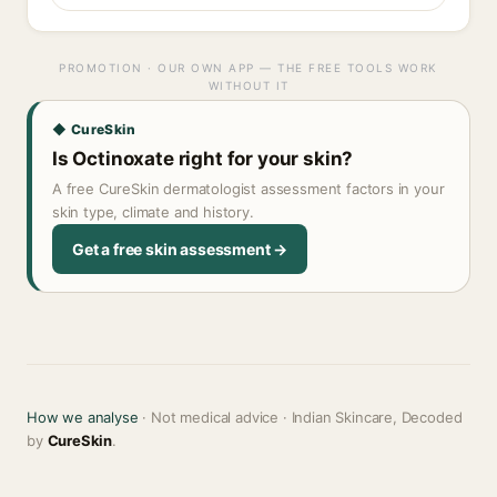
PROMOTION · OUR OWN APP — THE FREE TOOLS WORK
WITHOUT IT
◆ CureSkin
Is Octinoxate right for your skin?
A free CureSkin dermatologist assessment factors in your
skin type, climate and history.
Get a free skin assessment →
How we analyse
· Not medical advice · Indian Skincare, Decoded
by
CureSkin
.