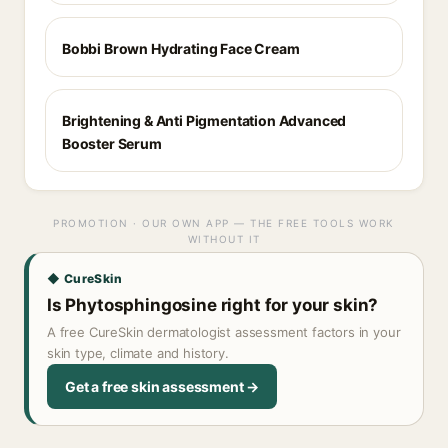
Bobbi Brown Hydrating Face Cream
Brightening & Anti Pigmentation Advanced
Booster Serum
PROMOTION · OUR OWN APP — THE FREE TOOLS WORK
WITHOUT IT
◆ CureSkin
Is Phytosphingosine right for your skin?
A free CureSkin dermatologist assessment factors in your
skin type, climate and history.
Get a free skin assessment →