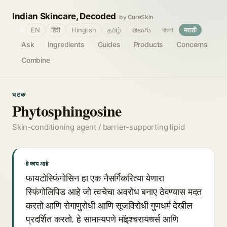
Indian Skincare, Decoded
by CureSkin
🌐
EN
हिंदी
Hinglish
தமிழ்
తెలుగు
বাংলা
मराठी
Ask
Ingredients
Guides
Products
Concerns
Combine
घटक
Phytosphingosine
Skin-conditioning agent / barrier-supporting lipid
हे काय आहे
फायटोस्फिंगोसिन हा एक नैसर्गिकरित्या येणारा
स्फिंगोलिपिड आहे जो त्वचेचा अवरोध बनाए ठेवण्यास मदत
करतो आणि रोगाणुरोधी आणि सूजविरोधी गुणधर्म देखील
प्रदर्शित करतो. हे सामान्यपणे मॉइश्चरायজर्स आणि