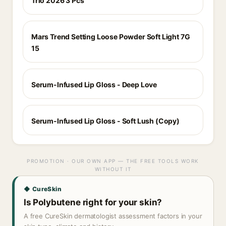
Trio 2026 3 Pcs
Mars Trend Setting Loose Powder Soft Light 7G
15
Serum-Infused Lip Gloss - Deep Love
Serum-Infused Lip Gloss - Soft Lush (Copy)
PROMOTION · OUR OWN APP — THE FREE TOOLS WORK
WITHOUT IT
◆ CureSkin
Is Polybutene right for your skin?
A free CureSkin dermatologist assessment factors in your