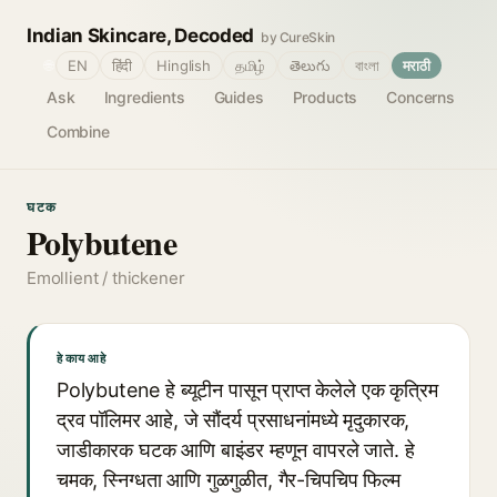
Indian Skincare, Decoded
by CureSkin
🌐
EN
हिंदी
Hinglish
தமிழ்
తెలుగు
বাংলা
मराठी
Ask
Ingredients
Guides
Products
Concerns
Combine
घटक
Polybutene
Emollient / thickener
हे काय आहे
Polybutene हे ब्यूटीन पासून प्राप्त केलेले एक कृत्रिम
द्रव पॉलिमर आहे, जे सौंदर्य प्रसाधनांमध्ये मृदुकारक,
जाडीकारक घटक आणि बाइंडर म्हणून वापरले जाते. हे
चमक, स्निग्धता आणि गुळगुळीत, गैर-चिपचिप फिल्म