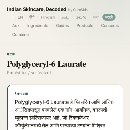
Indian Skincare, Decoded
by CureSkin
🌐
EN
हिंदी
Hinglish
தமிழ்
తెలుగు
বাংলা
मराठी
Ask
Ingredients
Guides
Products
Concerns
Combine
घटक
Polyglyceryl-6 Laurate
Emulsifier / surfactant
हे काय आहे
Polyglyceryl-6 Laurate हे ग्लिसरिन आणि लॉरिक
अॅसिडपासून बनवलेले एक नॉन-आयनिक, वनस्पती-
व्युत्पन्न इमल्सिफायर आहे, जो स्किनकेअर
फॉर्म्युलेशनमध्ये तेल आणि पाण्याच्या टप्प्यांना मिश्रित