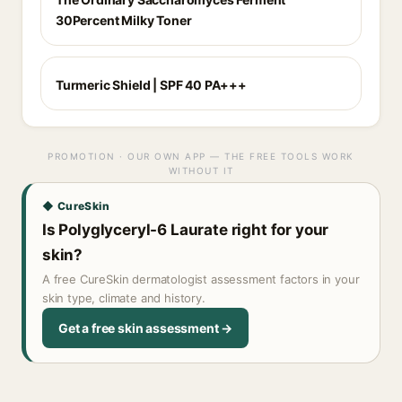
30Percent Milky Toner
Turmeric Shield | SPF 40 PA+++
PROMOTION · OUR OWN APP — THE FREE TOOLS WORK
WITHOUT IT
◆ CureSkin
Is Polyglyceryl-6 Laurate right for your
skin?
A free CureSkin dermatologist assessment factors in your
skin type, climate and history.
Get a free skin assessment →