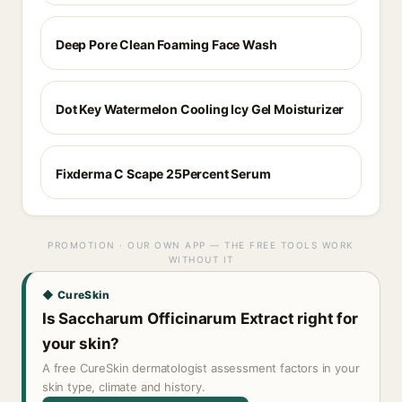
Deep Pore Clean Foaming Face Wash
Dot Key Watermelon Cooling Icy Gel Moisturizer
Fixderma C Scape 25Percent Serum
PROMOTION · OUR OWN APP — THE FREE TOOLS WORK
WITHOUT IT
◆ CureSkin
Is Saccharum Officinarum Extract right for
your skin?
A free CureSkin dermatologist assessment factors in your
skin type, climate and history.