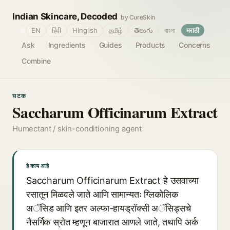
Indian Skincare, Decoded
by CureSkin
🌐
EN
हिंदी
Hinglish
தமிழ்
తెలుగు
বাংলা
मराठी
Ask
Ingredients
Guides
Products
Concerns
Combine
घटक
Saccharum Officinarum Extract
Humectant / skin-conditioning agent
हे काय आहे
Saccharum Officinarum Extract हे उसवाच्या
रसातून मिळवले जाते आणि सामान्यतः ग्लिकोलिक
अॅसिड आणि इतर अल्फा-हायड्रॉक्सी अॅसिड्सचे
नैसर्गिक स्रोत म्हणून बाजारात आणले जाते, तथापि अर्क